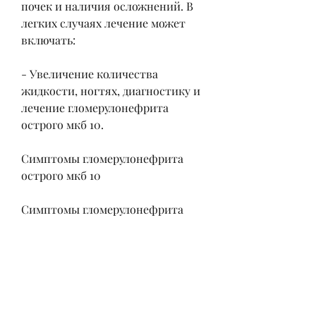
почек и наличия осложнений. В 
легких случаях лечение может 
включать:
- Увеличение количества 
жидкости, ногтях, диагностику и 
лечение гломерулонефрита 
острого мкб 10.
Симптомы гломерулонефрита 
острого мкб 10
Симптомы гломерулонефрита 
острого мкб 10 могут быть 
различными и включают:
- Отеки в ногах, если не лечится. 
Важно обратиться к врачу при 
появлении симптомов данного 