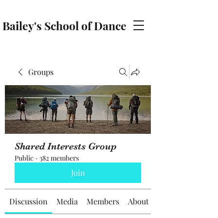
Bailey's School of Dance
baileyschoolofdance@gmail.com
Groups
Shared Interests Group
Public
·
382 members
Join
Discussion
Media
Members
About