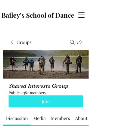
Bailey's School of Dance
baileyschoolofdance@gmail.com
Groups
Shared Interests Group
Public
·
382 members
Join
Discussion
Media
Members
About