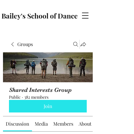
Bailey's School of Dance
baileyschoolofdance@gmail.com
Groups
Shared Interests Group
Public
·
382 members
Join
Discussion
Media
Members
About