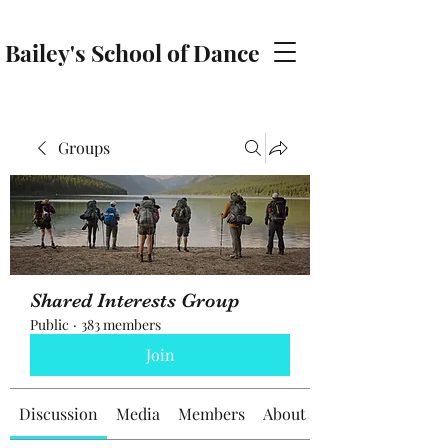
Bailey's School of Dance
baileyschoolofdance@gmail.com
Groups
Shared Interests Group
Public
·
383 members
Join
Discussion
Media
Members
About