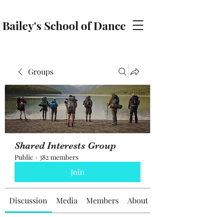
Bailey's School of Dance
baileyschoolofdance@gmail.com
Groups
Shared Interests Group
Public
·
382 members
Join
Discussion
Media
Members
About