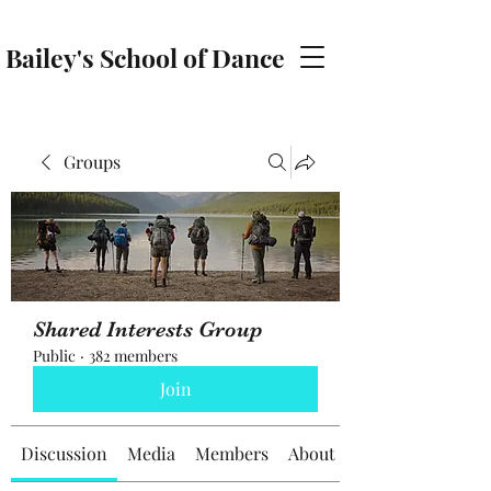
Bailey's School of Dance
baileyschoolofdance@gmail.com
Groups
Shared Interests Group
Public
·
382 members
Join
Discussion
Media
Members
About