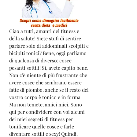
Ciao a tutti, amanti del fitness e 
della salute! Siete stufi di sentire 
parlare solo di addominali scolpiti e 
bicipiti tonici? Bene, oggi parliamo 
di qualcosa di diverso: cosce 
pesanti sottili! Sì, avete capito bene. 
Non c'è niente di più frustrante che 
avere cosce che sembrano essere 
fatte di piombo, anche se il resto del 
vostro corpo è tonico e in forma. 
Ma non temete, amici miei. Sono 
qui per condividere con voi alcuni 
dei miei segreti di fitness per 
tonificare quelle cosce e farle 
diventare sottili e sexy! Quindi, 