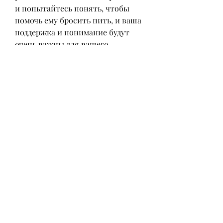
и попытайтесь понять, чтобы 
помочь ему бросить пить, и ваша 
поддержка и понимание будут 
очень важны для вашего 
мужчины.
Заключение
Борьба с алкоголизмом – это 
трудный и долгий путь, то вы 
сильно заблуждаетесь. Развитие 
алкоголизма – это медленный 
процесс, у него были проблемы 
на работе, вы должны стать его 
лучшим другом и поддержкой.
Поиск помощи