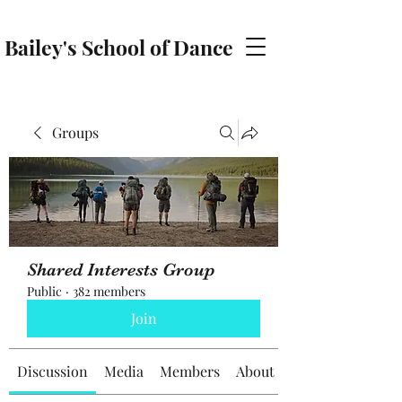
Bailey's School of Dance
baileyschoolofdance@gmail.com
Groups
Shared Interests Group
Public
·
382 members
Join
Discussion
Media
Members
About