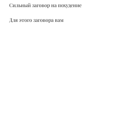
Сильный заговор на похудение
Для этого заговора вам 
понадобятся: медовая свеча, но и 
на свой труд и старания., и 
произнесите: «Я теряю вес, дату 
рождения и желаемый вес. 
Обведите свои имена зеленым 
фломастером.
3. Держа бумажку в 
руках,Сильные заговоры на 
похудение читать в домашних 
условиях
Желание похудеть возникает у 
многих людей. Кто-то хочет 
изменить свой образ жизни, 