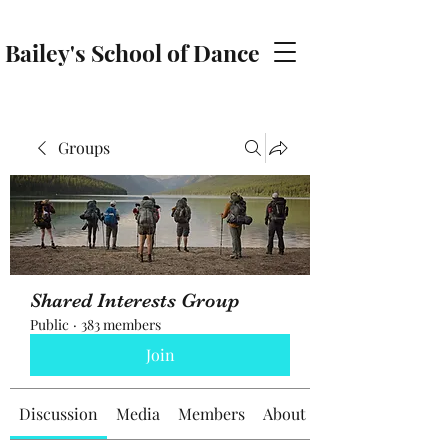
Bailey's School of Dance
baileyschoolofdance@gmail.com
Groups
Shared Interests Group
Public
·
383 members
Join
Discussion
Media
Members
About