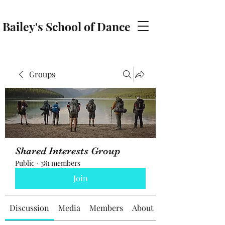
Bailey's School of Dance
baileyschoolofdance@gmail.com
Groups
Shared Interests Group
Public
·
381 members
Join
Discussion
Media
Members
About