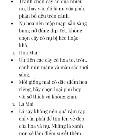
Tránh chọn cây có quá nhiều 
nụ, thay vào đó là nụ vừa phải, 
phân bố đều trên cành.
Nụ hoa nên mập mạp, sẵn sàng 
bung nở đúng dịp Tết, không 
chọn cây có nụ bị héo hoặc 
khô.
Hoa Mai
Ưu tiên các cây có hoa to, tròn, 
cánh mịn màng và màu sắc tươi 
sáng.
Mỗi giống mai có đặc điểm hoa 
riêng, hãy chọn loại phù hợp 
với sở thích và không gian.
Lá Mai
Lá cây không nên quá rậm rạp, 
chỉ vừa phải để tôn lên vẻ đẹp 
của hoa và nụ. Những lá xanh 
non sẽ làm điểm xuyết thêm 