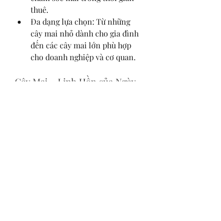
thuê.
Đa dạng lựa chọn: Từ những 
cây mai nhỏ dành cho gia đình 
đến các cây mai lớn phù hợp 
cho doanh nghiệp và cơ quan.
Cây Mai – Linh Hồn của Ngày 
Tết
Một chậu mai vàng đẹp không chỉ 
mang lại vẻ rực rỡ cho không gian 
mà còn là biểu tượng của hy vọng, 
khởi đầu tốt đẹp và sự tràn đầy sức 
sống trong năm mới. Hãy để những 
chậu mai vàng đồng hành cùng bạn 
trong dịp Tết Giáp Thìn 2024, mang 
đến may mắn, tài lộc và thành công.
Liên hệ ngay với các vườn mai uy 
tín để chọn cho mình một chậu mai 