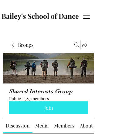
Bailey's School of Dance
baileyschoolofdance@gmail.com
Groups
Shared Interests Group
Public
·
383 members
Join
Discussion
Media
Members
About