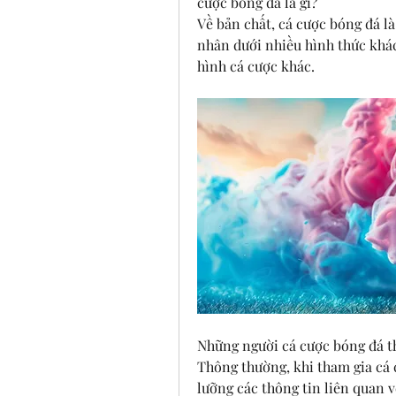
cược bóng đá là gì?
Về bản chất, cá cược bóng đá là
nhân dưới nhiều hình thức khác
hình cá cược khác.
Những người cá cược bóng đá th
Thông thường, khi tham gia cá 
lưỡng các thông tin liên quan v