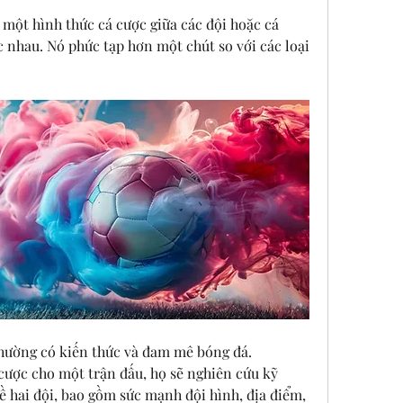
 một hình thức cá cược giữa các đội hoặc cá 
 nhau. Nó phức tạp hơn một chút so với các loại 
ường có kiến ​​thức và đam mê bóng đá.
cược cho một trận đấu, họ sẽ nghiên cứu kỹ 
ề hai đội, bao gồm sức mạnh đội hình, địa điểm, 