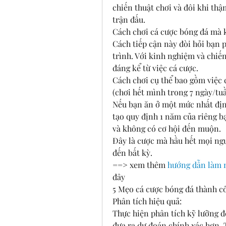
chiến thuật chơi và đôi khi thậm 
trận đấu.
Cách chơi cá cược bóng đá mà 
Cách tiếp cận này đòi hỏi bạn p
trình. Với kinh nghiệm và chiến
đáng kể từ việc cá cược.
Cách chơi cụ thể bao gồm việc c
(chơi hết mình trong 7 ngày/tuầ
Nếu bạn ăn ở một mức nhất định
tạo quy định 1 năm của riêng b
và không có cơ hội đến muộn.
Đây là cược mà hầu hết mọi ngườ
đến bất kỳ.
==> xem thêm 
hướng dẫn làm n
đây
5 Mẹo cá cược bóng đá thành c
Phân tích hiệu quả:
Thực hiện phân tích kỹ lưỡng để
đưa ra dự đoán chính xác hơn. T