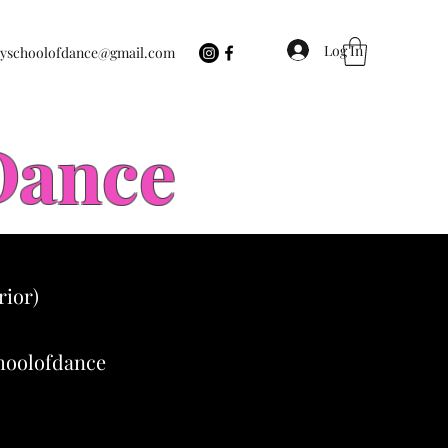
Log In
eyschoolofdance@gmail.com
 Dance
rior)
choolofdance