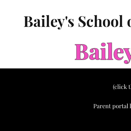
Bailey's School
Baile
(click 
Parent portal 