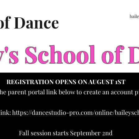
 of Dance
bail
y's School of
REGISTRATION OPENS ON AUGUST 1ST
the parent portal link below to create an account p
link:
https://dancestudio-pro.com/online/baileys
Fall session starts September 2nd