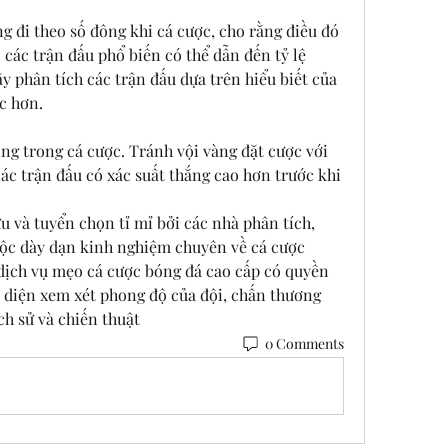
 đi theo số đông khi cá cược, cho rằng điều đó 
 các trận đấu phổ biến có thể dẫn đến tỷ lệ 
y phân tích các trận đấu dựa trên hiểu biết của 
c hơn.
ng trong cá cược. Tránh vội vàng đặt cược với 
c trận đấu có xác suất thắng cao hơn trước khi 
và tuyển chọn tỉ mỉ bởi các nhà phân tích, 
ộc dày dạn kinh nghiệm chuyên về cá cược 
ịch vụ mẹo cá cược bóng đá cao cấp có quyền 
n diện xem xét phong độ của đội, chấn thương 
ịch sử và chiến thuật
0 Comments