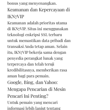
bonus yang menyenangkan.
Keamanan dan Kepercayaan di 
IKN7VIP
Keamanan adalah prioritas utama 
di IKN7VIP. Situs ini menggunakan 
teknologi enkripsi SSL terbaru 
untuk memastikan data pribadi dan 
transaksi Anda tetap aman. Selain 
itu, IKN7VIP bekerja sama dengan 
penyedia perangkat lunak yang 
terpercaya dan telah teruji 
kredibilitasnya, memberikan rasa 
aman bagi para pemain.
Google, Bing, dan Yahoo: 
Mengapa Pencarian di Mesin 
Pencari Ini Penting?
Untuk pemain yang mencari 
informasi lebih lanjut tentang 