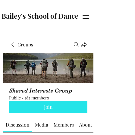
Bailey's School of Dance
baileyschoolofdance@gmail.com
Groups
Shared Interests Group
Public
·
382 members
Join
Discussion
Media
Members
About