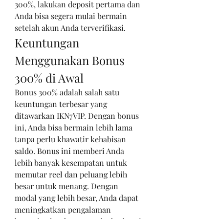
300%, lakukan deposit pertama dan 
Anda bisa segera mulai bermain 
setelah akun Anda terverifikasi.
Keuntungan 
Menggunakan Bonus 
300% di Awal
Bonus 300% adalah salah satu 
keuntungan terbesar yang 
ditawarkan IKN7VIP. Dengan bonus 
ini, Anda bisa bermain lebih lama 
tanpa perlu khawatir kehabisan 
saldo. Bonus ini memberi Anda 
lebih banyak kesempatan untuk 
memutar reel dan peluang lebih 
besar untuk menang. Dengan 
modal yang lebih besar, Anda dapat 
meningkatkan pengalaman 