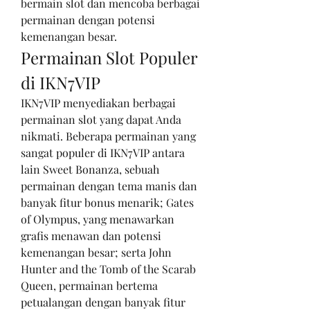
bermain slot dan mencoba berbagai 
permainan dengan potensi 
kemenangan besar.
Permainan Slot Populer 
di IKN7VIP
IKN7VIP menyediakan berbagai 
permainan slot yang dapat Anda 
nikmati. Beberapa permainan yang 
sangat populer di IKN7VIP antara 
lain Sweet Bonanza, sebuah 
permainan dengan tema manis dan 
banyak fitur bonus menarik; Gates 
of Olympus, yang menawarkan 
grafis menawan dan potensi 
kemenangan besar; serta John 
Hunter and the Tomb of the Scarab 
Queen, permainan bertema 
petualangan dengan banyak fitur 