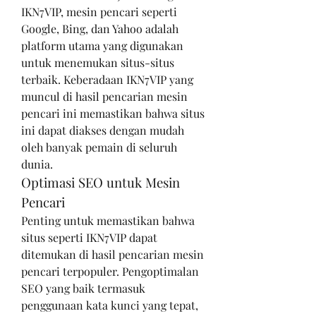
IKN7VIP, mesin pencari seperti 
Google, Bing, dan Yahoo adalah 
platform utama yang digunakan 
untuk menemukan situs-situs 
terbaik. Keberadaan IKN7VIP yang 
muncul di hasil pencarian mesin 
pencari ini memastikan bahwa situs 
ini dapat diakses dengan mudah 
oleh banyak pemain di seluruh 
dunia.
Optimasi SEO untuk Mesin 
Pencari
Penting untuk memastikan bahwa 
situs seperti IKN7VIP dapat 
ditemukan di hasil pencarian mesin 
pencari terpopuler. Pengoptimalan 
SEO yang baik termasuk 
penggunaan kata kunci yang tepat, 