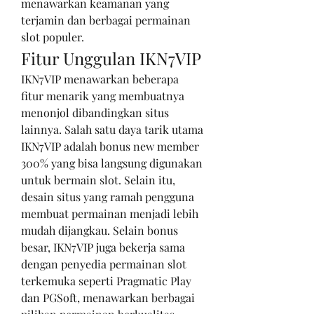
menawarkan keamanan yang 
terjamin dan berbagai permainan 
slot populer.
Fitur Unggulan IKN7VIP
IKN7VIP menawarkan beberapa 
fitur menarik yang membuatnya 
menonjol dibandingkan situs 
lainnya. Salah satu daya tarik utama 
IKN7VIP adalah bonus new member 
300% yang bisa langsung digunakan 
untuk bermain slot. Selain itu, 
desain situs yang ramah pengguna 
membuat permainan menjadi lebih 
mudah dijangkau. Selain bonus 
besar, IKN7VIP juga bekerja sama 
dengan penyedia permainan slot 
terkemuka seperti Pragmatic Play 
dan PGSoft, menawarkan berbagai 