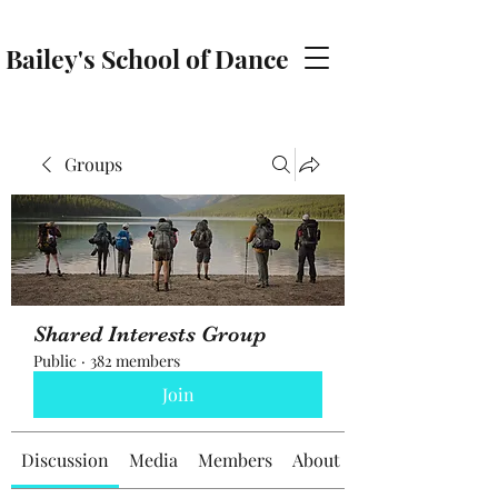
Bailey's School of Dance
baileyschoolofdance@gmail.com
Groups
Shared Interests Group
Public
·
382 members
Join
Discussion
Media
Members
About