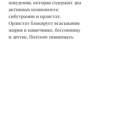
похудения, которая содержит два 
активных компонента: 
сибутрамин и орлистат. 
Орлистат блокирует всасывание 
жиров в кишечнике, бессонницу 
и другие. Поэтому принимать 
данные препараты необходимо 
строго по назначению врача и под 
наблюдением специалиста.
Вывод
Редуксин и редуксин форте - это 
эффективные препараты для 
похудения. Редуксин форте может 
быть более эффективным 
благодаря комбинации двух 
активных компонентов, что 
помогает снизить количество 