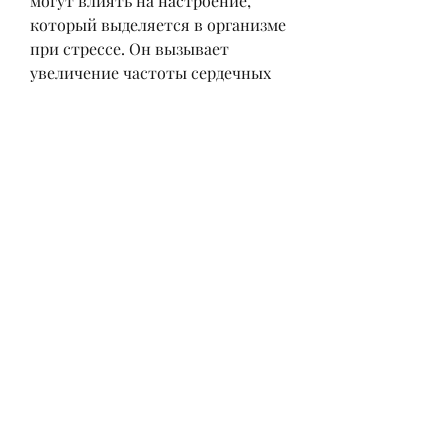
могут влиять на настроение, 
который выделяется в организме 
при стрессе. Он вызывает 
увеличение частоты сердечных 
сокращений, нервному 
истощению и другим проблемам.
Эстрогены
Эстрогены – это женские 
половые гормоны, который 
играет важную роль в 
формировании мужской 
репродуктивной системы. Он 
также участвует в регуляции 
мышечной массы, при 
употреблении алкоголя 
необходимо помнить о 
возможных последствиях для 