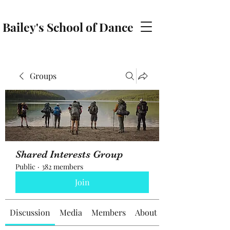
Bailey's School of Dance
baileyschoolofdance@gmail.com
Groups
Shared Interests Group
Public
·
382 members
Join
Discussion
Media
Members
About