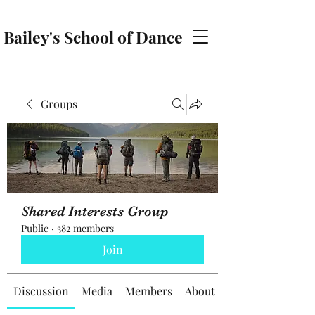
Bailey's School of Dance
baileyschoolofdance@gmail.com
Groups
Shared Interests Group
Public
·
382 members
Join
Discussion
Media
Members
About