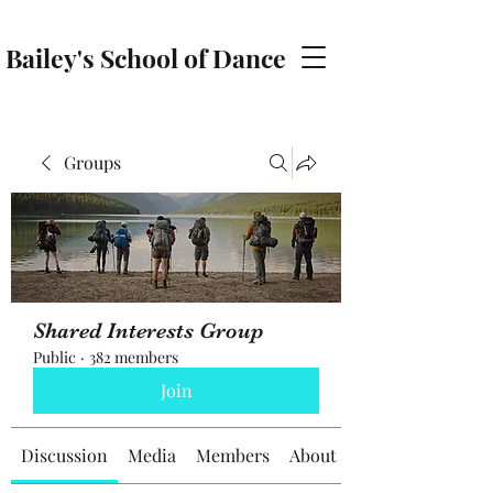
Bailey's School of Dance
baileyschoolofdance@gmail.com
Groups
Shared Interests Group
Public
·
382 members
Join
Discussion
Media
Members
About