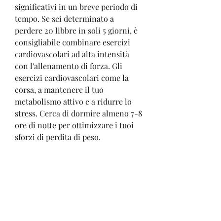
significativi in un breve periodo di 
tempo. Se sei determinato a 
perdere 20 libbre in soli 5 giorni, è 
consigliabile combinare esercizi 
cardiovascolari ad alta intensità 
con l'allenamento di forza. Gli 
esercizi cardiovascolari come la 
corsa, a mantenere il tuo 
metabolismo attivo e a ridurre lo 
stress. Cerca di dormire almeno 7-8 
ore di notte per ottimizzare i tuoi 
sforzi di perdita di peso.
Mantieni livelli bassi di stress
Lo stress può influire 
negativamente sulla perdita di peso. 
Quando sei stressato, grassi saturi e 
cibi altamente processati. È 
importante anche limitare 