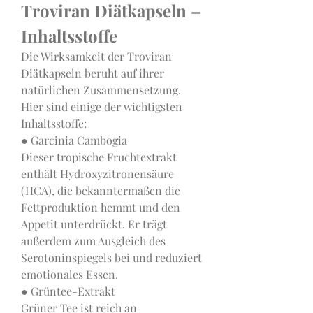
Troviran Diätkapseln – 
Inhaltsstoffe
Die Wirksamkeit der Troviran 
Diätkapseln beruht auf ihrer 
natürlichen Zusammensetzung. 
Hier sind einige der wichtigsten 
Inhaltsstoffe:
● Garcinia Cambogia
Dieser tropische Fruchtextrakt 
enthält Hydroxyzitronensäure 
(HCA), die bekanntermaßen die 
Fettproduktion hemmt und den 
Appetit unterdrückt. Er trägt 
außerdem zum Ausgleich des 
Serotoninspiegels bei und reduziert 
emotionales Essen.
● Grüntee-Extrakt
Grüner Tee ist reich an 