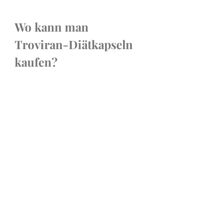
Wo kann man 
Troviran-Diätkapseln 
kaufen?
Um die Echtheit zu gewährleisten 
und Produktfälschungen zu 
vermeiden, empfehlen 
wir, 
Troviran Diätkapseln 
online
 nur über die offizielle 
Website oder autorisierte Händler 
zu kaufen. Achten Sie auf 
Kundenservice, Geld-zurück-
Garantie und verifizierte 
Bewertungen.
Achtung: Vermeiden Sie E-
Commerce-Plattformen von 
Drittanbietern, sofern diese nicht 