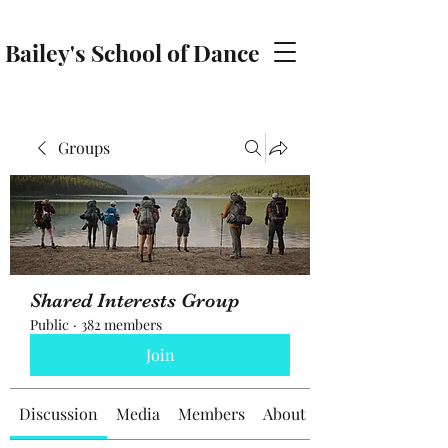
Bailey's School of Dance
baileyschoolofdance@gmail.com
Groups
Shared Interests Group
Public
·
382 members
Join
Discussion
Media
Members
About