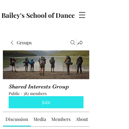
Bailey's School of Dance
baileyschoolofdance@gmail.com
Groups
Shared Interests Group
Public
·
382 members
Join
Discussion
Media
Members
About