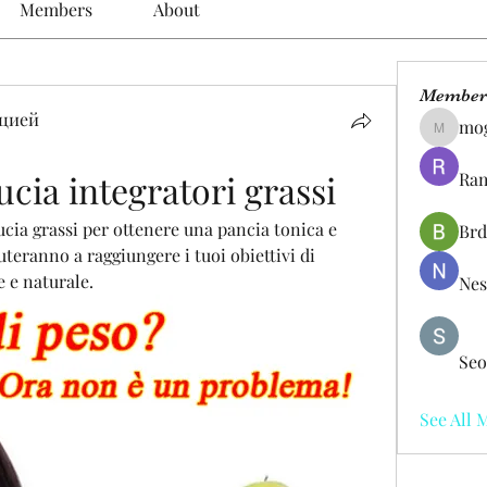
Members
About
Member
цией
mo
mogy59
cia integratori grassi
Ram
ucia grassi per ottenere una pancia tonica e 
Brd
iuteranno a raggiungere i tuoi obiettivi di 
e e naturale.
Nes
Seo
See All 