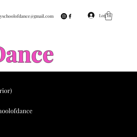
Log In
eyschoolofdance@gmail.com
 Dance
rior)
choolofdance