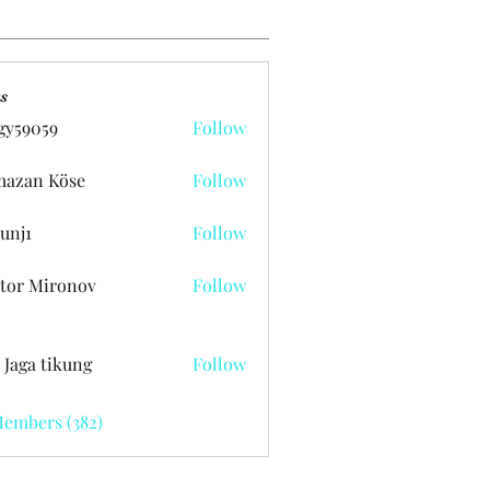
s
gy59059
Follow
059
azan Köse
Follow
unj1
Follow
tor Mironov
Follow
 Jaga tikung
Follow
Members (382)