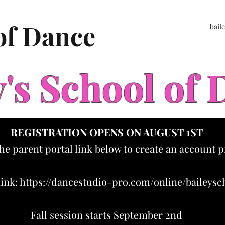
 of Dance
bail
y's School of
REGISTRATION OPENS ON AUGUST 1ST
the parent portal link below to create an account p
link:
https://dancestudio-pro.com/online/baileys
Fall session starts September 2nd