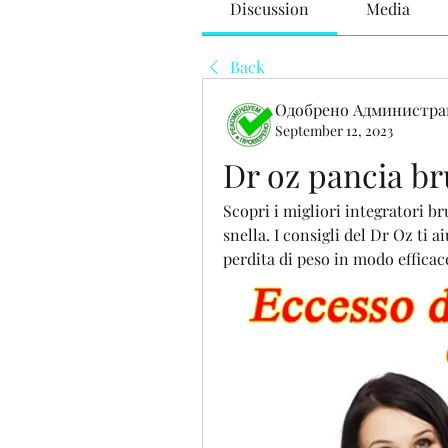
Discussion
Media
Back
Одобрено Администра
September 12, 2023
Dr oz pancia bru
Scopri i migliori integratori br
snella. I consigli del Dr Oz ti a
perdita di peso in modo efficac