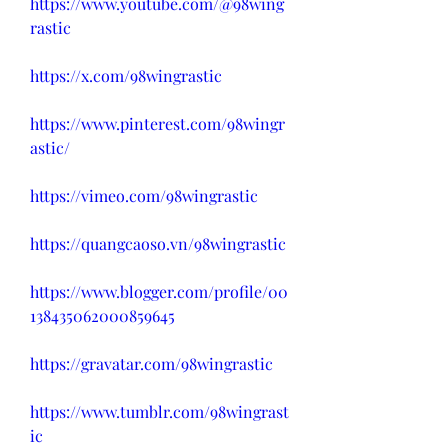
https://www.youtube.com/@98wing
rastic
https://x.com/98wingrastic
https://www.pinterest.com/98wingr
astic/
https://vimeo.com/98wingrastic
https://quangcaoso.vn/98wingrastic
https://www.blogger.com/profile/00
138435062000859645
https://gravatar.com/98wingrastic
https://www.tumblr.com/98wingrast
ic