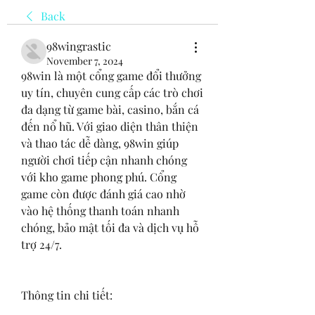
Back
98wingrastic
November 7, 2024
98win là một cổng game đổi thưởng 
uy tín, chuyên cung cấp các trò chơi 
đa dạng từ game bài, casino, bắn cá 
đến nổ hũ. Với giao diện thân thiện 
và thao tác dễ dàng, 98win giúp 
người chơi tiếp cận nhanh chóng 
với kho game phong phú. Cổng 
game còn được đánh giá cao nhờ 
vào hệ thống thanh toán nhanh 
chóng, bảo mật tối đa và dịch vụ hỗ 
trợ 24/7.
Thông tin chi tiết: