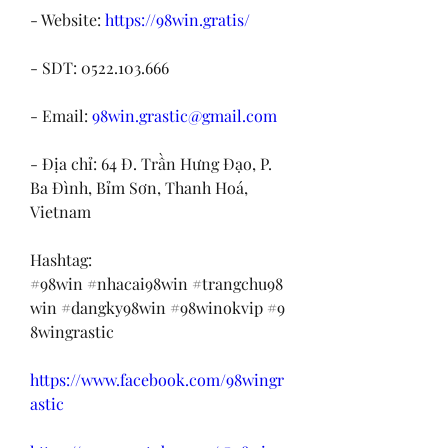
- Website: 
https://98win.gratis/
- SDT: 0522.103.666
- Email: 
98win.grastic@gmail.com
- Địa chỉ: 64 Đ. Trần Hưng Đạo, P. 
Ba Đình, Bỉm Sơn, Thanh Hoá, 
Vietnam
Hashtag: 
#98win #nhacai98win #trangchu98
win #dangky98win #98winokvip #9
8wingrastic
https://www.facebook.com/98wingr
astic