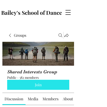
Bailey's School of Dance
baileyschoolofdance@gmail.com
Groups
Shared Interests Group
Public
·
382 members
Join
Discussion
Media
Members
About