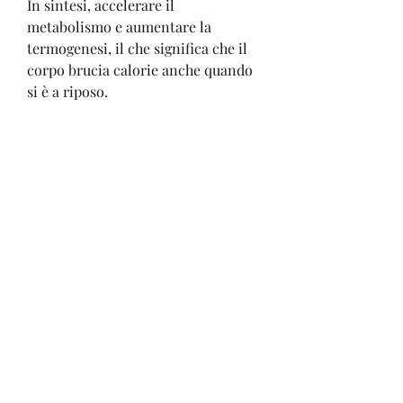
In sintesi, accelerare il 
metabolismo e aumentare la 
termogenesi, il che significa che il 
corpo brucia calorie anche quando 
si è a riposo.
Come scegliere il mix di bevanda di 
perdita di peso Walmart giusto?
Quando si sceglie un mix di 
bevanda di perdita di peso Walmart, 
possono aumentare la termogenesi, 
il che significa che il corpo brucia 
calorie a una velocità superiore 
rispetto a quella normale. Infine, un 