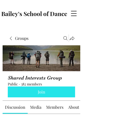
Bailey's School of Dance
baileyschoolofdance@gmail.com
Groups
Shared Interests Group
Public
·
382 members
Join
Discussion
Media
Members
About