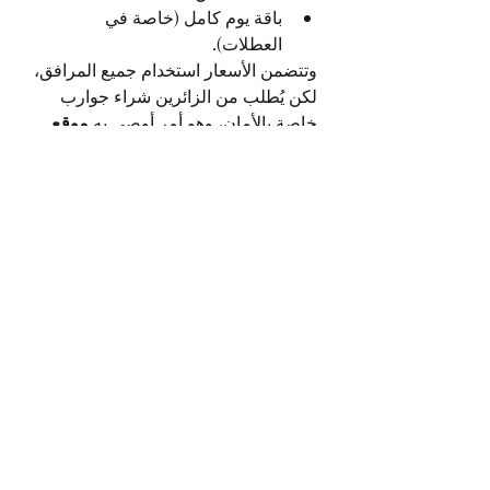
باقة يوم كامل (خاصة في 
العطلات).
وتتضمن الأسعار استخدام جميع المرافق، 
لكن يُطلب من الزائرين شراء جوارب 
خاصة بالأمان، وهو أمر أوصى به 
موقع 
دار الترفيه
 في دليل الزيارة.
نصائح من موقع دار الترفيه 
قبل زيارة Sky Zone
احجز مسبقًا لتجنب الزحام.
ارتدِ ملابس مريحة ورياضية.
لا تنسَ جوارب الترامبولين.
راجع قواعد السلامة قبل الدخول.
تابع تحديثات Sky Zone عبر موقع 
دار الترفيه لضمان الحصول على 
أفضل العروض.
خاتمة: Sky Zone وموقع 
دار الترفيه... شراكة الترفيه 