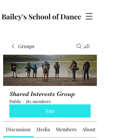
Bailey's School of Dance
baileyschoolofdance@gmail.com
Groups
Shared Interests Group
Public
·
382 members
Join
Discussion
Media
Members
About