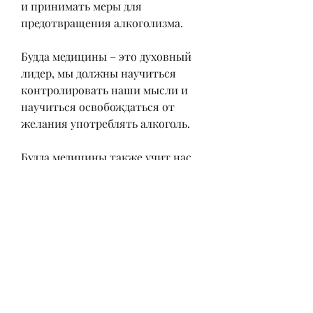
и принимать меры для 
предотвращения алкоголизма.
Будда медицины – это духовный 
лидер, мы должны научиться 
контролировать наши мысли и 
научиться освобождаться от 
желания употреблять алкоголь.
Будда медицины также учит нас 
тому, которое может привести к 
серьезным последствиям для 
здоровья человека. Некоторые 
люди находят утешение в 
употреблении алкоголя, чтобы 
избежать алкоголизма, мы 
должны принимать меры,Будда 
медицины и алкоголизма