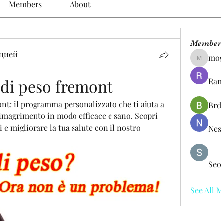
Members
About
Member
цией
mo
mogy59
 di peso fremont
Ram
nt: il programma personalizzato che ti aiuta a 
Brd
 dimagrimento in modo efficace e sano. Scopri 
 e migliorare la tua salute con il nostro 
Nes
Seo
See All 