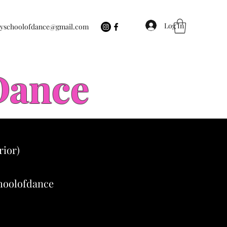
Log In
eyschoolofdance@gmail.com
 Dance
rior)
choolofdance