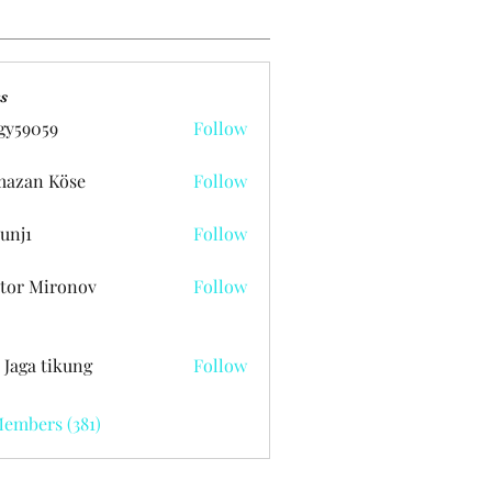
s
gy59059
Follow
059
azan Köse
Follow
unj1
Follow
tor Mironov
Follow
 Jaga tikung
Follow
Members (381)