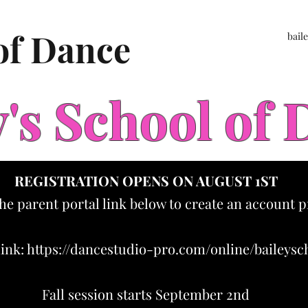
 of Dance
bail
y's School of
REGISTRATION OPENS ON AUGUST 1ST
the parent portal link below to create an account p
link:
https://dancestudio-pro.com/online/baileys
Fall session starts September 2nd