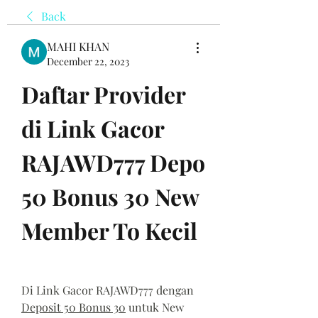
Back
MAHI KHAN
December 22, 2023
Daftar Provider 
di Link Gacor 
RAJAWD777 Depo 
50 Bonus 30 New 
Member To Kecil
Di Link Gacor RAJAWD777 dengan 
Deposit 50 Bonus 30
 untuk New 