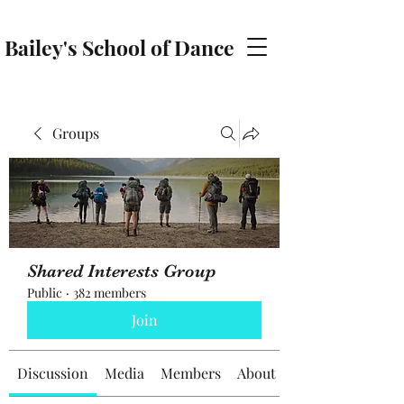
Bailey's School of Dance
baileyschoolofdance@gmail.com
Groups
Shared Interests Group
Public
·
382 members
Join
Discussion
Media
Members
About