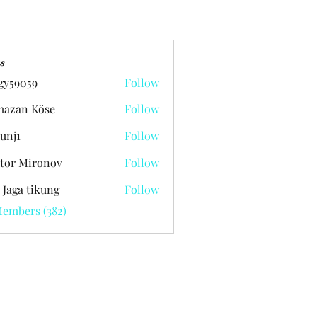
s
gy59059
Follow
059
azan Köse
Follow
unj1
Follow
tor Mironov
Follow
 Jaga tikung
Follow
Members (382)