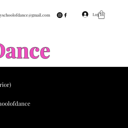
Log In
eyschoolofdance@gmail.com
 Dance
rior)
choolofdance