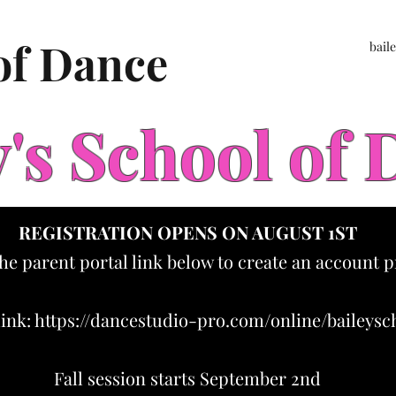
 of Dance
bail
y's School of
REGISTRATION OPENS ON AUGUST 1ST
the parent portal link below to create an account p
link:
https://dancestudio-pro.com/online/baileys
Fall session starts September 2nd