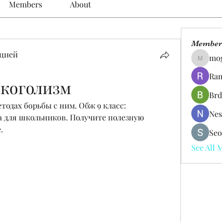
Members
About
Member
цией
mo
mogy59
Ram
лкоголизм
Brd
тодах борьбы с ним. Обж 9 класс: 
Nes
а для школьников. Получите полезную 
.
Seo
See All 