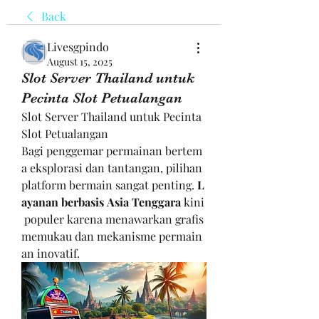
Back
Livesgpindo
August 15, 2025
Slot Server Thailand untuk
Pecinta Slot Petualangan
Slot Server Thailand untuk Pecinta 
Slot Petualangan 
Bagi penggemar permainan be﻿rtem
a eksplorasi dan tantangan, pilihan 
platform bermain sangat penting. 
L
ayanan berbasis Asia Tenggara
 kini
 populer karena menawarkan grafis 
memukau dan mekanisme permain
an inovatif.