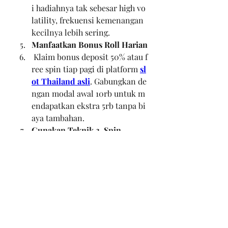
i hadiahnya tak sebesar high vo
latility, frekuensi kemenangan 
kecilnya lebih sering.
Manfaatkan Bonus Roll Harian
 Klaim bonus deposit 50% atau f
ree spin tiap pagi di platform 
sl
ot Thailand asli
. Gabungkan de
ngan modal awal 10rb untuk m
endapatkan ekstra 5rb tanpa bi
aya tambahan.
Gunakan Teknik 3-Spin
 Jika tak dapat kemenangan dal
am 3 putaran berturut-
turut, pindah ke game lain. Met
ode ini mencegah pemborosan 
koin pada mesin yang sedang "
dingin".
Catat Pola Pembayaran
 Buat tabel sederhana untuk me