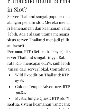
r Thailand untuk Berma
in Slot?
Server Thailand sangat populer di k
alangan pemain slot. Mereka menca
ri kemenangan dan keamanan yang
 lebih. Ada 5 alasan utama mengapa 
situs server Thailand
 menjadi pilih
an favorit.
Pertama
, RTP (Return to Player) di s
erver Thailand sangat tinggi. Rata-
rata RTP mencapai 96.2%, jauh lebih
 tinggi dari server lokal. Contohnya:
Wild Expedition Thailand: RTP 
97.1%
Golden Temple Adventure: RTP
 96.8%
Mystic Jungle Quest: RTP 96.5%
Kedua
, sistem keamanan yang cang