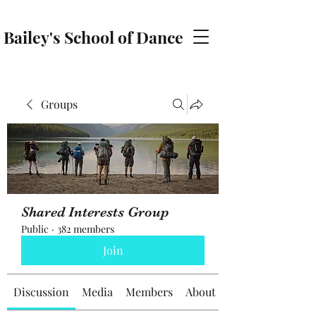
Bailey's School of Dance
baileyschoolofdance@gmail.com
Groups
Shared Interests Group
Public
·
382 members
Join
Discussion
Media
Members
About