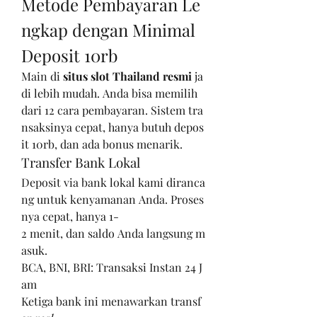
Metode Pembayaran Le
ngkap dengan Minimal 
Deposit 10rb
Main di 
situs slot Thailand resmi
 ja
di lebih mudah. Anda bisa memilih 
dari 12 cara pembayaran. Sistem tra
nsaksinya cepat, hanya butuh depos
it 10rb, dan ada bonus menarik.
Transfer Bank Lokal
Deposit via bank lokal kami diranca
ng untuk kenyamanan Anda. Proses
nya cepat, hanya 1-
2 menit, dan saldo Anda langsung m
asuk.
BCA, BNI, BRI: Transaksi Instan 24 J
am
Ketiga bank ini menawarkan transf