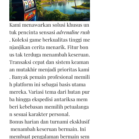
Kami menawarkan solusi khusus un
tuk pencinta sensasi 
adrenaline rush
. Koleksi game berkualitas tinggi me
njanjikan cerita menarik. Fitur bon
us tak terduga menambah keseruan.
Transaksi cepat dan sistem keaman
an mutakhir menjadi prioritas kami
. Banyak pemain profesional memili
h platform ini sebagai basis utama 
mereka. Variasi tema dari hutan pur
ba hingga ekspedisi antariksa mem
beri kebebasan memilih petualanga
n sesuai karakter personal.
Bonus harian dan turnami eksklusif
 menambah keseruan bermain. Ini 
membuat pengalaman bermain sem