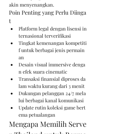
akin menyenangkan.
Poin Penting yang Perlu Diinga
t
Platform legal dengan lisensi in
ternasional terverifikasi
Tingkat kemenangan kompetiti
f untuk berbagai jenis permain
an
Desain visual immersive denga
n efek suara cinematic
Transaksi finansial diproses da
lam waktu kurang dari 3 menit
Dukungan pelanggan 24/7 mela
lui berbagai kanal komunikasi
Update rutin koleksi game bert
ema petualangan
Mengapa Memilih Serve